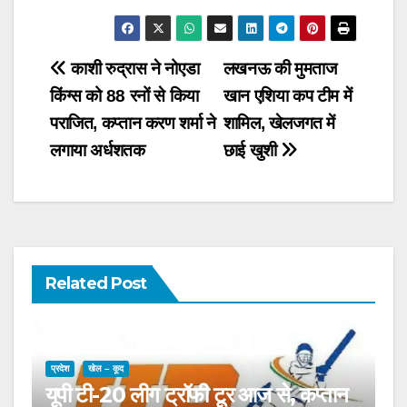
Post
काशी रुद्रास ने नोएडा
लखनऊ की मुमताज
किंग्स को 88 रनों से किया
खान एशिया कप टीम में
navigation
पराजित, कप्तान करण शर्मा ने
शामिल, खेलजगत में
लगाया अर्धशतक
छाई खुशी
Related Post
प्रदेश
खेल – कूद
यूपी टी-20 लीग ट्रॉफी टूर आज से, कप्तान