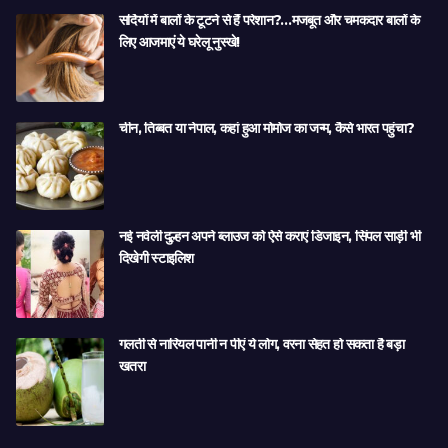
सर्दियों में बालों के टूटने से हैं परेशान?…मजबूत और चमकदार बालों के
लिए आजमाएं ये घरेलू नुस्खे!
चीन, तिब्बत या नेपाल, कहां हुआ मोमोज का जन्म, कैसे भारत पहुंचा?
नई नवेली दुल्हन अपने ब्लाउज को ऐसे कराएं डिजाइन, सिंपल साड़ी भी
दिखेगी स्टाइलिश
गलती से नारियल पानी न पीएं ये लोग, वरना सेहत हो सकता है बड़ा
खतरा