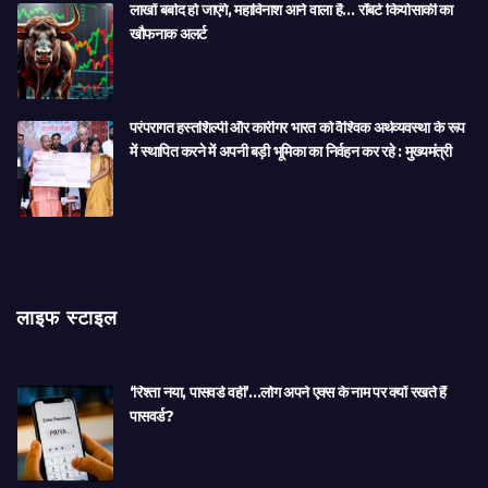
लाखों बर्बाद हो जाएंगे, महाविनाश आने वाला है… रॉबर्ट कियोसाकी का
खौफनाक अलर्ट
परंपरागत हस्तशिल्पी और कारीगर भारत को वैश्विक अर्थव्यवस्था के रूप
में स्थापित करने में अपनी बड़ी भूमिका का निर्वहन कर रहे : मुख्यमंत्री
लाइफ स्टाइल
‘रिश्ता नया, पासवर्ड वही’…लोग अपने एक्स के नाम पर क्यों रखते हैं
पासवर्ड?