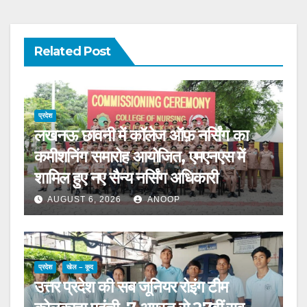
Related Post
प्रदेश
लखनऊ छावनी में कॉलेज ऑफ़ नर्सिंग का
कमीशनिंग समारोह आयोजित, एमएनएस में
शामिल हुए नए सैन्य नर्सिंग अधिकारी
AUGUST 6, 2026
ANOOP
प्रदेश
खेल – कूद
उत्तर प्रदेश की सब जूनियर रोइंग टीम