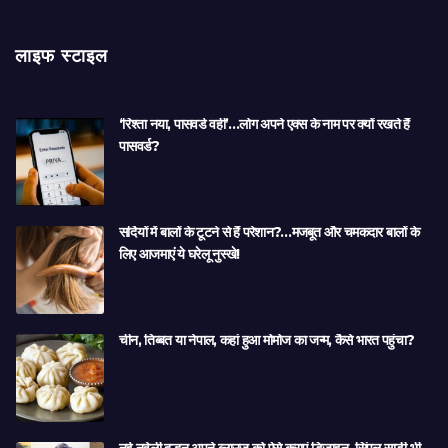
लाइफ स्टाइल
‘रिश्ता नया, पासवर्ड वही’…लोग अपने एक्स के नाम पर क्यों रखते हैं
पासवर्ड?
सर्दियों में बालों के टूटने से हैं परेशान?…मजबूत और चमकदार बालों के
लिए आजमाएं ये घरेलू नुस्खे!
चीन, तिब्बत या नेपाल, कहां हुआ मोमोज का जन्म, कैसे भारत पहुंचा?
नई नवेली दुल्हन अपने ब्लाउज को ऐसे कराएं डिजाइन, सिंपल साड़ी भी