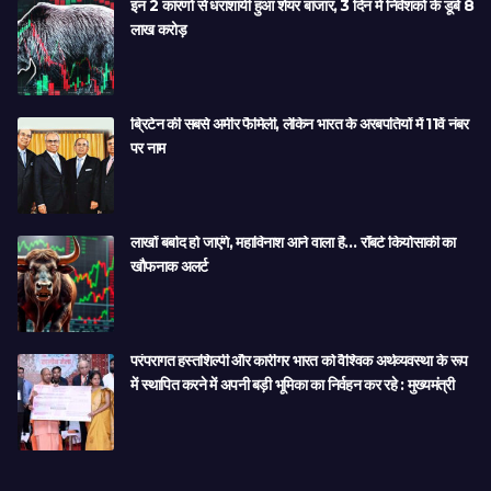
इन 2 कारणों से धराशायी हुआ शेयर बाजार, 3 दिन में निवेशकों के डूबे 8
लाख करोड़
ब्रिटेन की सबसे अमीर फैमिली, लेकिन भारत के अरबपतियों में 11वें नंबर
पर नाम
लाखों बर्बाद हो जाएंगे, महाविनाश आने वाला है… रॉबर्ट कियोसाकी का
खौफनाक अलर्ट
परंपरागत हस्तशिल्पी और कारीगर भारत को वैश्विक अर्थव्यवस्था के रूप
में स्थापित करने में अपनी बड़ी भूमिका का निर्वहन कर रहे : मुख्यमंत्री