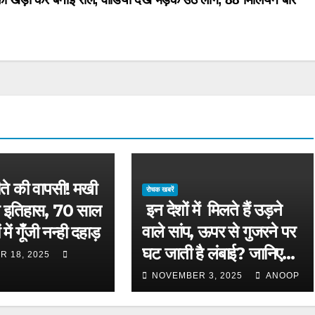
चीते की वापसी! मखी
रोचक खबरें
इन देशों में मिलते हैं उड़ने
या इतिहास, 70 साल
वाले सांप, ऊपर से गुजरने पर
में गूँजी नन्ही दहाड़
घट जाती है लंबाई? जानिए
 18, 2025
क्या है सच
NOVEMBER 3, 2025
ANOOP