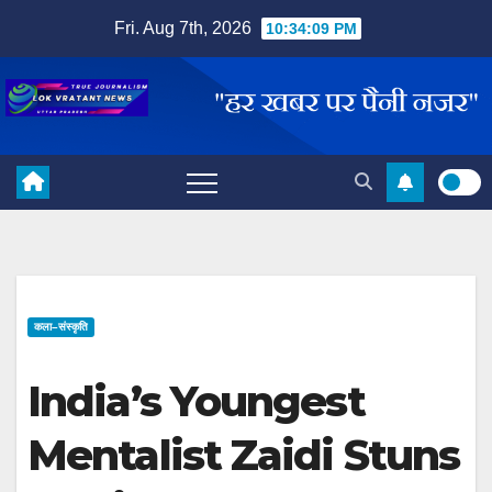
Skip
Fri. Aug 7th, 2026
10:34:10 PM
to
content
कला–संस्कृति
India’s Youngest
Mentalist Zaidi Stuns