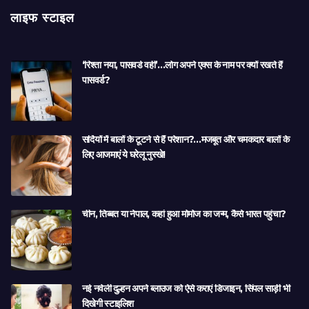
लाइफ स्टाइल
‘रिश्ता नया, पासवर्ड वही’…लोग अपने एक्स के नाम पर क्यों रखते हैं
पासवर्ड?
सर्दियों में बालों के टूटने से हैं परेशान?…मजबूत और चमकदार बालों के
लिए आजमाएं ये घरेलू नुस्खे!
चीन, तिब्बत या नेपाल, कहां हुआ मोमोज का जन्म, कैसे भारत पहुंचा?
नई नवेली दुल्हन अपने ब्लाउज को ऐसे कराएं डिजाइन, सिंपल साड़ी भी
दिखेगी स्टाइलिश