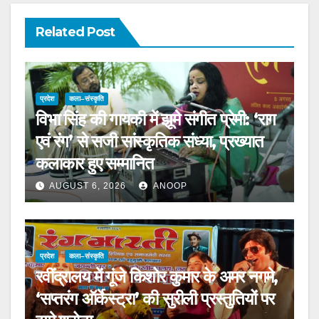
Related Post
प्रदेश
कला–संस्कृति
विभा सिंह की गायकी में झूमे संगीत प्रेमी: ‘राग
एवं रंग’ से सजी सांस्कृतिक संध्या, प्रख्यात
कलाकार हुए सम्मानित
AUGUST 6, 2026
ANOOP
प्रदेश
कला–संस्कृति
रवींद्रालय में गूंजे किशोर कुमार के अमर नगमे,
‘सप्तरंग ऑर्केस्ट्रा’ की सुरीली प्रस्तुतियों पर