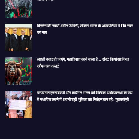
ब्रिटेन की सबसे अमीर फैमिली, लेकिन भारत के अरबपतियों में 11वें नंबर
पर नाम
लाखों बर्बाद हो जाएंगे, महाविनाश आने वाला है… रॉबर्ट कियोसाकी का
खौफनाक अलर्ट
परंपरागत हस्तशिल्पी और कारीगर भारत को वैश्विक अर्थव्यवस्था के रूप
में स्थापित करने में अपनी बड़ी भूमिका का निर्वहन कर रहे : मुख्यमंत्री