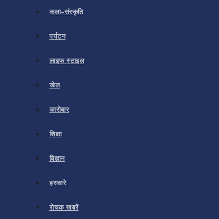
कला–संस्कृति
पर्यटन
लाइफ स्टाइल
खेल
कारोबार
शिक्षा
विज्ञान
हरकारे
रोचक खबरें