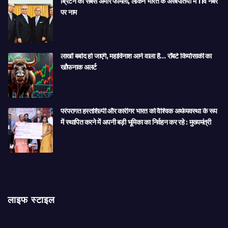
ब्रिटेन की सबसे अमीर फैमिली, लेकिन भारत के अरबपतियों में 11वें नंबर
पर नाम
लाखों बर्बाद हो जाएंगे, महाविनाश आने वाला है… रॉबर्ट कियोसाकी का
खौफनाक अलर्ट
परंपरागत हस्तशिल्पी और कारीगर भारत को वैश्विक अर्थव्यवस्था के रूप
में स्थापित करने में अपनी बड़ी भूमिका का निर्वहन कर रहे : मुख्यमंत्री
लाइफ स्टाइल