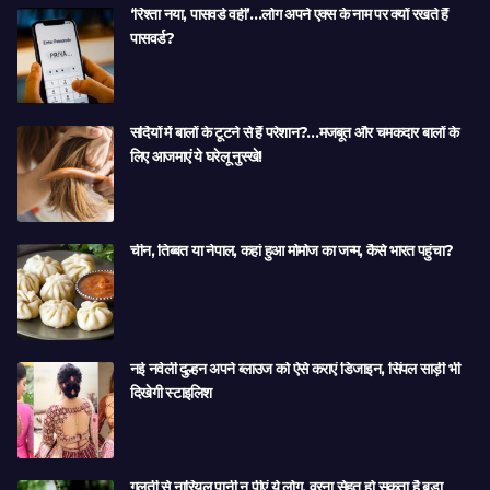
‘रिश्ता नया, पासवर्ड वही’…लोग अपने एक्स के नाम पर क्यों रखते हैं
पासवर्ड?
सर्दियों में बालों के टूटने से हैं परेशान?…मजबूत और चमकदार बालों के
लिए आजमाएं ये घरेलू नुस्खे!
चीन, तिब्बत या नेपाल, कहां हुआ मोमोज का जन्म, कैसे भारत पहुंचा?
नई नवेली दुल्हन अपने ब्लाउज को ऐसे कराएं डिजाइन, सिंपल साड़ी भी
दिखेगी स्टाइलिश
गलती से नारियल पानी न पीएं ये लोग, वरना सेहत हो सकता है बड़ा