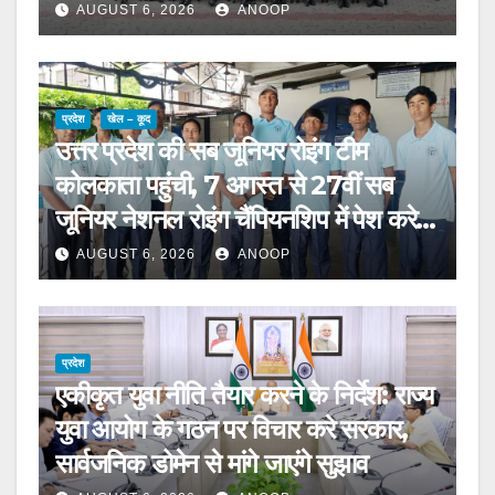
AUGUST 6, 2026
ANOOP
प्रदेश
खेल – कूद
उत्तर प्रदेश की सब जूनियर रोइंग टीम
कोलकाता पहुंची, 7 अगस्त से 27वीं सब
जूनियर नेशनल रोइंग चैंपियनशिप में पेश करेगी
चुनौती
AUGUST 6, 2026
ANOOP
प्रदेश
एकीकृत युवा नीति तैयार करने के निर्देश: राज्य
युवा आयोग के गठन पर विचार करे सरकार,
सार्वजनिक डोमेन से मांगे जाएंगे सुझाव